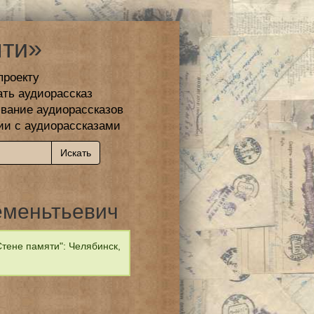
ти»
проекту
ать аудиорассказ
вание аудиорассказов
ии с аудиорассказами
еменьтьевич
тене памяти": Челябинск,