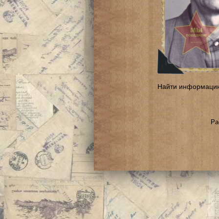
Найти информаци
Ра