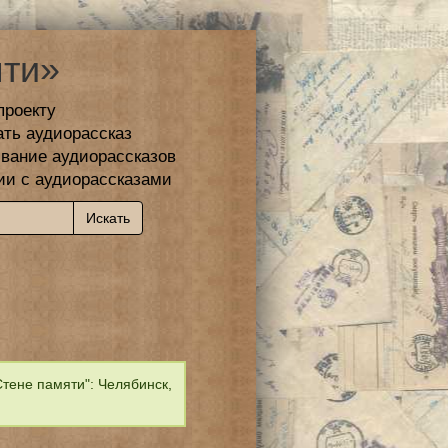
ти»
проекту
ать аудиорассказ
вание аудиорассказов
ии с аудиорассказами
тене памяти": Челябинск,