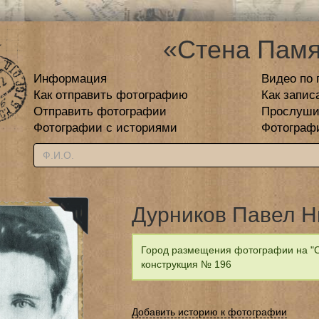
«Стена Памя
Информация
Видео по 
Как отправить фотографию
Как запис
Отправить фотографии
Прослуши
Фотографии с историями
Фотограф
Дурников Павел Н
Город размещения фотографии на "С
конструкция № 196
Добавить историю к фотографии