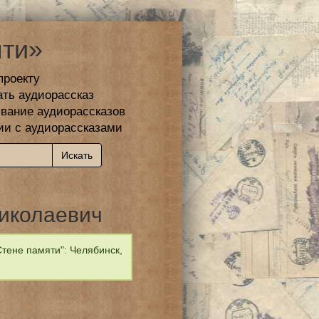
ти»
проекту
ать аудиорассказ
вание аудиорассказов
ии с аудиорассказами
иколаевич
тене памяти": Челябинск,