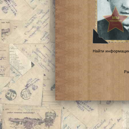
Найти информаци
Ра