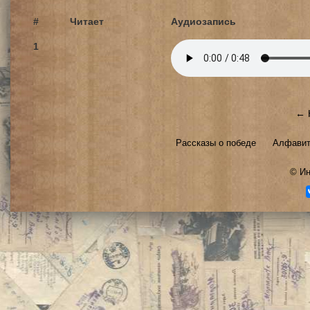
#
Читает
Аудиозапись
1
← 
Рассказы о победе
Алфавит
©
Ин