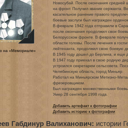
Новосубай. После окончания средней
на фронт. Получил звание сержанта. В
касательное ранение правого предплеч
боевые заслуги был награжден ордено
В феврале 1942 года отправили в Сара
после окончания продолжил свои боевы
Белорусском фронте. В феврале получ
области головы. После лечения в госпи
лейтенанта, продолжил свою боевую де
ю на «Мемориале»
В 1945 году дошел до Берлина, и еще д
В 1947 году приехал в свою родную де
устроился секретарем сельсовета. Пос
Челябинскую область, город Миньяр.
Работал на Миньярском Метизно-Метал
фрезеровщиком.
Был награжден множественными боевы
Умер 28 сентября 1998 года.
Добавить артефакт к фотографии
Добавить историю к фотографии
еев Габдинур Валиханович:
истории Г