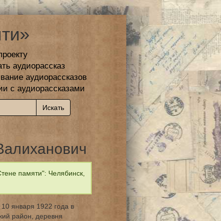
ти»
проекту
ать аудиорассказ
вание аудиорассказов
ии с аудиорассказами
Валиханович
тене памяти": Челябинск,
10 января 1922 года в
кий район, деревня