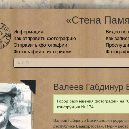
«Стена Памя
Информация
Видео по 
Как отправить фотографию
Как запис
Отправить фотографии
Прослуши
Фотографии с историями
Фотограф
Валеев Габдинур 
Город размещения фотографии на "С
конструкция № 174
Валеев Габдинур Валиханович родился 
республике Башкортостан, Нуримановс