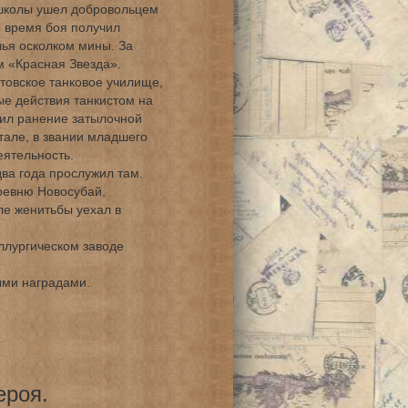
 школы ушел добровольцем
о время боя получил
ья осколком мины. За
м «Красная Звезда».
товское танковое училище,
е действия танкистом на
ил ранение затылочной
тале, в звании младшего
ятельность.
ва года прослужил там.
ревню Новосубай,
ле женитьбы уехал в
лургическом заводе
ми наградами.
ероя.