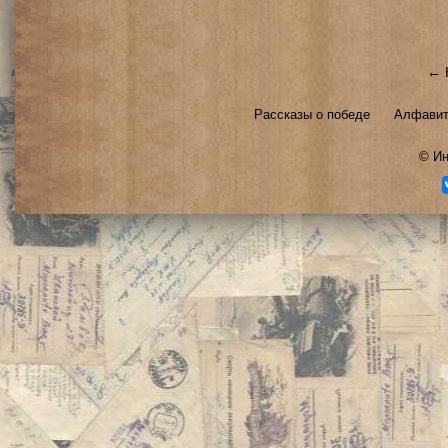
← 
Рассказы о победе
Алфавит
©
Ин