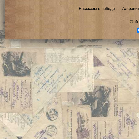
Рассказы о победе
Алфавит
©
Ин