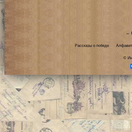
← 
Рассказы о победе
Алфавит
©
Ин