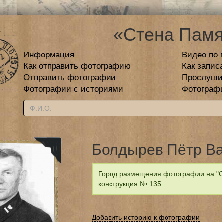
«Стена Памя
Информация
Видео по 
Как отправить фотографию
Как запис
Отправить фотографии
Прослуши
Фотографии с историями
Фотограф
Болдырев Пётр В
Город размещения фотографии на "С
конструкция № 135
Добавить историю к фотографии