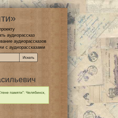
ти»
проекту
ать аудиорассказ
вание аудиорассказов
ии с аудиорассказами
асильевич
тене памяти": Челябинск,