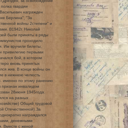
 г.Дрезден, за освобождение
 полка гвардии
Васильевич награжден
тие Берлина", "За
твенной войны 2степени" и
ми. В1942г. Николай
узей были приняты в ряды
оммунистов проходило
. Им вручили билеты,
ли привилегию первыми
начался бой, в котором
ятеро вновь принятых
лся жив. В конце войны он
ние в нижнюю челюсть
. именно по этому ранению
л признан инвалидом
сован 28июня 1945года.
ился на разных
 хозяйстве) Общий трудовой
кой Отечественной).За
однократно награждался
ками, денежными
. Вместе с женой