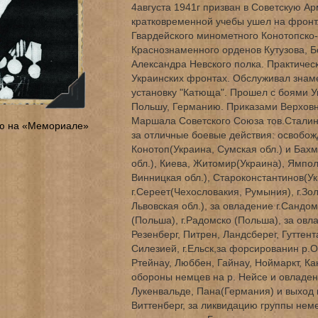
4августа 1941г призван в Советскую А
кратковременной учебы ушел на фронт
Гвардейского минометного Конотопско-
Краснознаменного орденов Кутузова, Б
Александра Невского полка. Практическ
Украинских фронтах. Обслуживал зна
установку "Катюща". Прошел с боями У
Польшу, Германию. Приказами Верхов
Маршала Советского Союза тов.Сталин
ю на «Мемориале»
за отличные боевые действия: освобож
Конотоп(Украина, Сумская обл.) и Бах
обл.), Киева, Житомир(Украина), Ямпо
Винницкая обл.), Староконстантинов(Ук
г.Сереет(Чехословакия, Румыния), г.Зо
Львовская обл.), за овладение г.Сандо
(Польша), г.Радомско (Польша), за ов
Резенберг, Питрен, Ландсберег, Гуттент
Силезией, г.Ельск,за форсированин р.
Ртейнау, Люббен, Гайнау, Ноймаркт, Ка
обороны немцев на р. Нейсе и овладен
Лукенвальде, Пана(Германия) и выход н
Виттенберг, за ликвидацию группы нем