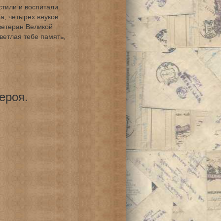
тили и воспитали
а, четырех внуков.
ветеран Великой
ветлая тебе память,
ероя.