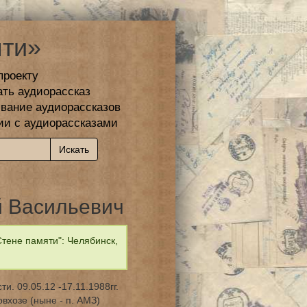
ти»
проекту
ать аудиорассказ
вание аудиорассказов
ии с аудиорассказами
 Васильевич
тене памяти": Челябинск,
. 09.05.12 -17.11.1988гг.
вхозе (ныне - п. АМЗ)