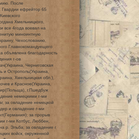
рмию. После
. Гвардии ефрейтор 65
Киевского
огдана Хмельницкого,
и все 4года воевал на
менитую миноинтную
краину, Чехословакию,
ного Главнокомандуещего
а объявлена благодарность
дения г-ов
мач(Украина, Черниговская
ль и Острополь(Украина,
раина, Хмельницкая обл.),
лочев и Красное(Украина,
мир(Польща), г.Пшедбуж
ладение немецкими г-ми
аг, за овладение немецкой
Одер и овладение г-ми
нт(Германия); за прорыв
ии г-ми Котбус, Люббен,
а р. Эльба; за овладение г.
ецких войск, окруженной