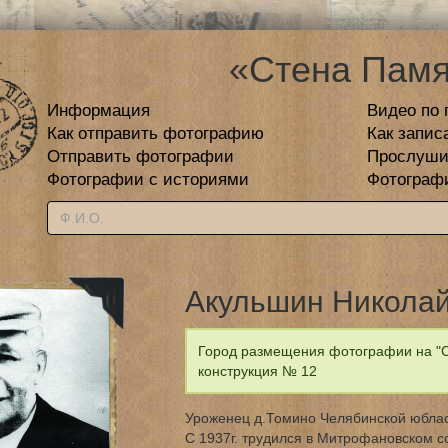
«Стена Памя
Информация
Видео по 
Как отправить фотографию
Как запис
Отправить фотографии
Прослуши
Фотографии с историями
Фотограф
Акульшин Николай
Город размещения фотографии на "С
конструкция № 12
Уроженец д.Томино Челябинской юбласти
С 1937г. трудился в Митрофановском со