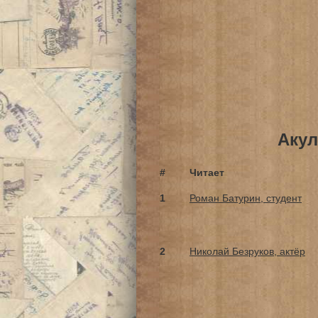
Акул
#
Читает
1
Роман Батурин, студент
2
Николай Безруков, актёр