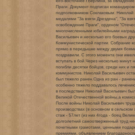
юго-восточнее г.Берлина, за овладение
Праги. Документ подписан командиром
подполковником Соклаковым. Николай 
медалями "За взяти Дрездена", "За взя
освобождение Праги", орденом "Отечес
многочисленными юбилейными награда
Васильевич и несколько его боевых др
Коммунистической партии. Собрание к
прямо в передышке между двумя боями
поздравили. С этого момента они име
вступать в бой.Через несколько минут 
погибли десятки бойцов, среди них и п
коммунистов. Николай Васильевич оста
был тяжело ранен.Одна из ран - ране
особенно тяжело поддавалось лечению
в последствии Николай Васильевич бы
Великой Отечественной войны,а комис
После войны Николай Васильевич труд
производствах (в основном в сельском
стаж - 57лет (из них 4года - боец Вели
долголетний самоотверженный труд не
почетными грамотами, ценными подар
премиями, объявлением благодарности