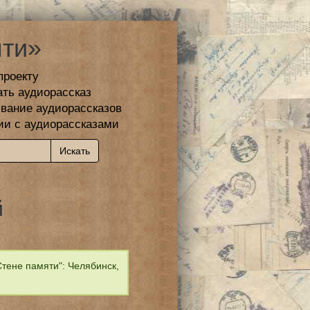
ти»
проекту
ать аудиорассказ
вание аудиорассказов
ии с аудиорассказами
й
тене памяти": Челябинск,