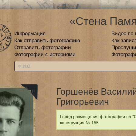
«Стена Памя
Информация
Видео по 
Как отправить фотографию
Как запис
Отправить фотографии
Прослуши
Фотографии с историями
Фотограф
Горшенёв Васили
Григорьевич
Город размещения фотографии на "С
конструкция № 155