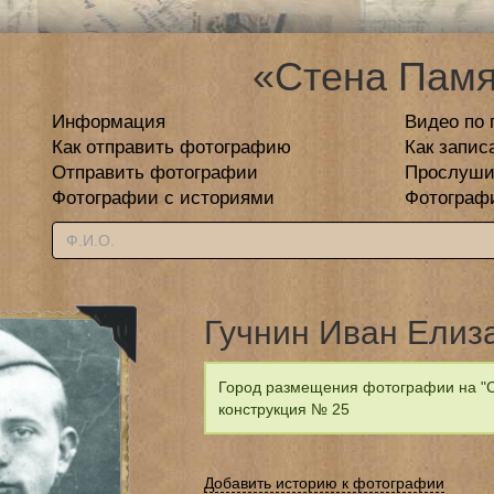
«Стена Памя
Информация
Видео по 
Как отправить фотографию
Как запис
Отправить фотографии
Прослуши
Фотографии с историями
Фотограф
Гучнин Иван Елиз
Город размещения фотографии на "С
конструкция № 25
Добавить историю к фотографии