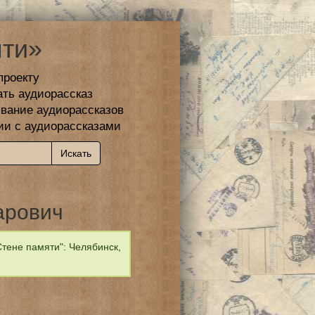
ти»
проекту
ать аудиорассказ
вание аудиорассказов
ии с аудиорассказами
арович
тене памяти": Челябинск,