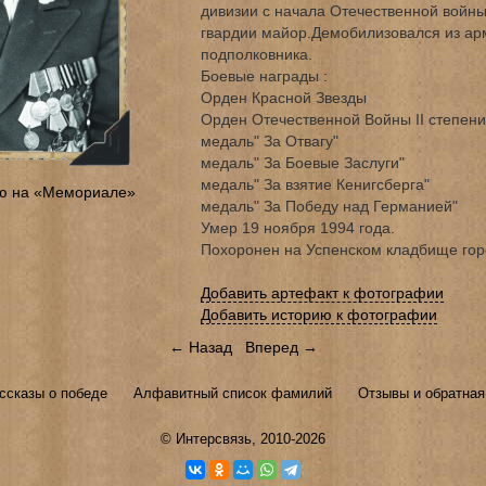
дивизии с начала Отечественной войны
гвардии майор.Демобилизовался из арм
подполковника.
Боевые награды :
Орден Красной Звезды
Орден Отечественной Войны II степени
медаль" За Отвагу"
медаль" За Боевые Заслуги"
медаль" За взятие Кенигсберга"
ю на «Мемориале»
медаль" За Победу над Германией"
Умер 19 ноября 1994 года.
Похоронен на Успенском кладбище гор
Добавить артефакт к фотографии
Добавить историю к фотографии
← Назад
Вперед →
ссказы о победе
Алфавитный список фамилий
Отзывы и обратная
©
Интерсвязь
, 2010-2026