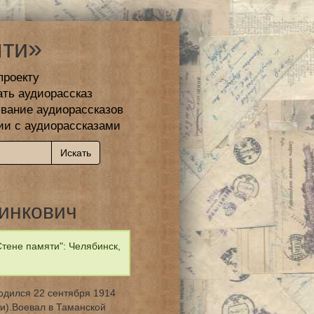
ти»
проекту
ать аудиорассказ
вание аудиорассказов
ии с аудиорассказами
инкович
тене памяти": Челябинск,
одился 22 сентября 1914
ти).Воевал в Таманской