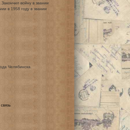
.Закончил войну в звании
ии в 1958 году в звании
ода Челябинска.
 связь