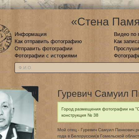
«Стена Памя
Информация
Видео по 
Как отправить фотографию
Как запис
Отправить фотографии
Прослуши
Фотографии с историями
Фотограф
Гуревич Самуил П
Город размещения фотографии на "С
конструкция № 38
Мой отец - Гуревич Самуил Пинкович р
года в Белоруссии(в Гомельской облас