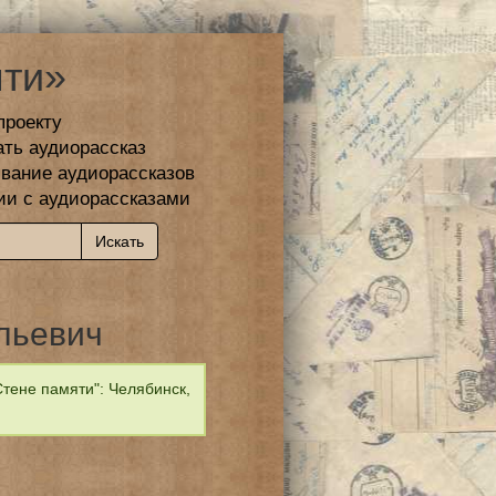
ти»
проекту
ать аудиорассказ
вание аудиорассказов
ии с аудиорассказами
льевич
тене памяти": Челябинск,