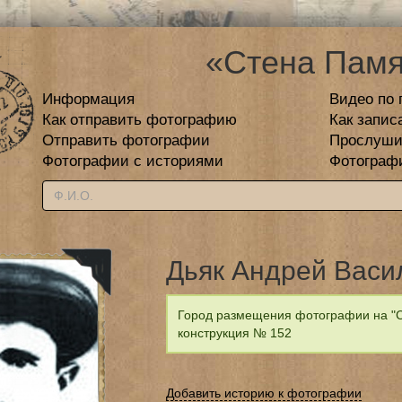
«Стена Памя
Информация
Видео по 
Как отправить фотографию
Как запис
Отправить фотографии
Прослуши
Фотографии с историями
Фотограф
Дьяк Андрей Васи
Город размещения фотографии на "С
конструкция № 152
Добавить историю к фотографии