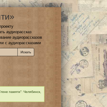
ти»
проекту
ать аудиорассказ
вание аудиорассказов
ии с аудиорассказами
тене памяти": Челябинск,