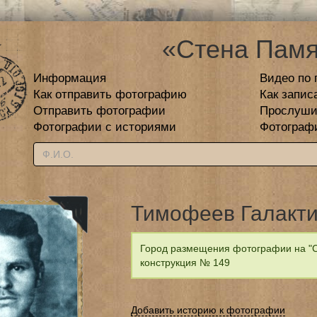
«Стена Памя
Информация
Видео по 
Как отправить фотографию
Как запис
Отправить фотографии
Прослуши
Фотографии с историями
Фотограф
Тимофеев Галакти
Город размещения фотографии на "С
конструкция № 149
Добавить историю к фотографии