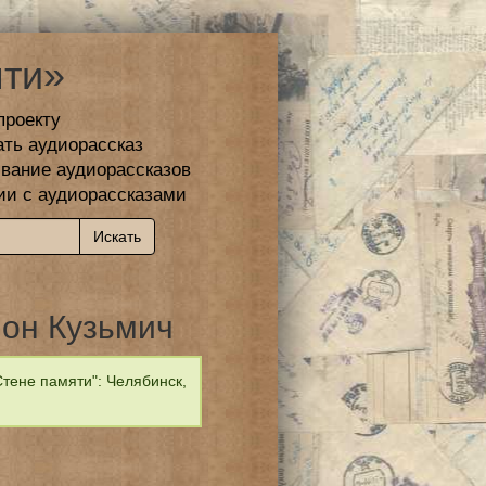
ти»
проекту
ать аудиорассказ
вание аудиорассказов
ии с аудиорассказами
он Кузьмич
тене памяти": Челябинск,