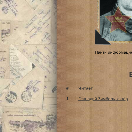
Найти информаци
#
Читает
1
Геннадий Зимбель, актёр