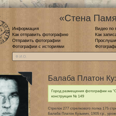
«Стена Памя
Информация
Видео по 
Как отправить фотографию
Как запис
Отправить фотографии
Прослуши
Фотографии с историями
Фотограф
Балаба Платон Ку
Город размещения фотографии на "С
конструкция № 149
Стрелок 277 стрелкового полка 175 ст
Балаба Платон Кузьмич, 1905 г.р., урож