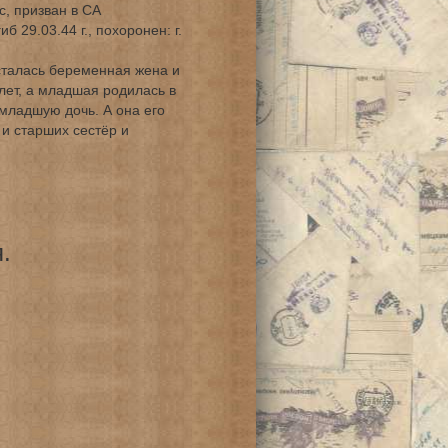
с, призван в СА
 29.03.44 г., похоронен: г.
осталась беременная жена и
лет, а младшая родилась в
 младшую дочь. А она его
 и старших сестёр и
.