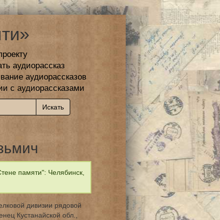
ти»
проекту
ать аудиорассказ
вание аудиорассказов
ии с аудиорассказами
зьмич
тене памяти": Челябинск,
релковой дивизии рядовой
енец Кустанайской обл.,