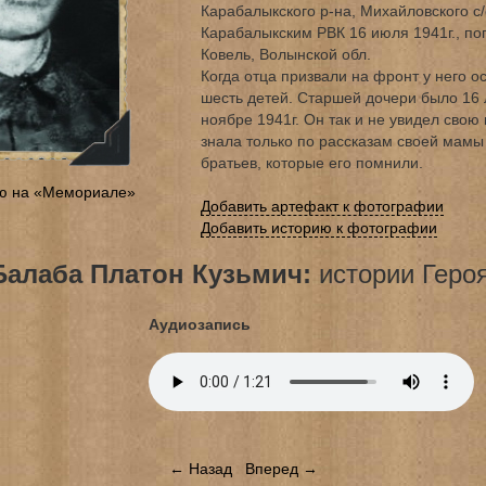
Карабалыкского р-на, Михайловского с/
Карабалыкским РВК 16 июля 1941г., погиб
Ковель, Волынской обл.
Когда отца призвали на фронт у него 
шесть детей. Старшей дочери было 16 
ноябре 1941г. Он так и не увидел свою
знала только по рассказам своей мамы
братьев, которые его помнили.
ю на «Мемориале»
Добавить артефакт к фотографии
Добавить историю к фотографии
Балаба Платон Кузьмич:
истории Героя
Аудиозапись
← Назад
Вперед →