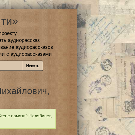
ти»
проекту
ать аудиорассказ
вание аудиорассказов
ии с аудиорассказами
ихайлович,
тене памяти": Челябинск,